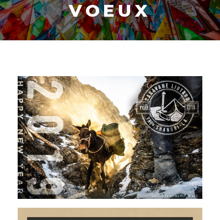
V
O
E
U
X