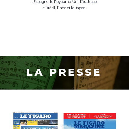
l’Espagne, le Royaume-Uni, l’Australie,
le Brésil, l’Inde et le Japon…
L
A
P
R
E
S
S
E