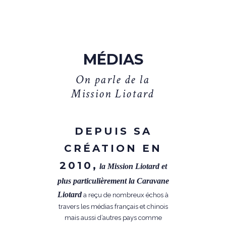
MÉDIAS
O
n
p
a
r
l
e
d
e
l
a
M
i
s
s
i
o
n
L
i
o
t
a
r
d
DEPUIS SA
CRÉATION EN
2010,
la Mission Liotard et
plus particulièrement la Caravane
Liotard
a reçu de nombreux échos à
travers les médias français et chinois
mais aussi d’autres pays comme