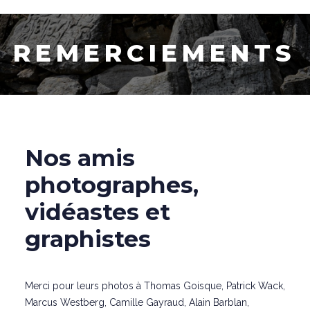
R
E
M
E
R
C
I
E
M
E
N
T
S
Nos amis
photographes,
vidéastes et
graphistes
Merci pour leurs photos à Thomas Goisque, Patrick Wack,
Marcus Westberg, Camille Gayraud, Alain Barblan,