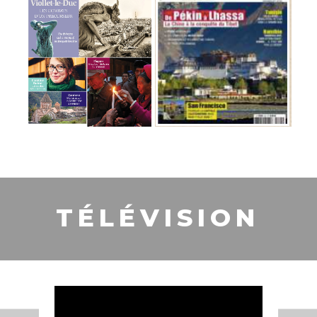
T
É
L
É
V
I
S
I
O
N