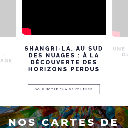
SHANGRI-LA, AU SUD
UNE 
 -
D
DES NUAGES : À LA
MAGE
DÉCOUVERTE DES
HORIZONS PERDUS
VOIR NOTRE CHAÎNE YOUTUBE
N
O
S
C
A
R
T
E
S
D
E