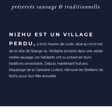
p
r
é
s
e
r
v
é
e
s
a
u
v
a
g
e
&
t
r
a
d
i
t
i
o
n
n
e
l
l
e
NIZHU EST UN VILLAGE
PERDU,
à trois heures de route, situé au nord-est
de la ville de Shangri-la. Véritable enclave dans une vallée
restée sauvage, les habitants ont su préserver leurs
traditions ancestrales. Depuis maintenant huit ans,
l’équipage de la Caravane Liotard, retrouve les tibétains de
Nizhu pour leur fête annuelle.