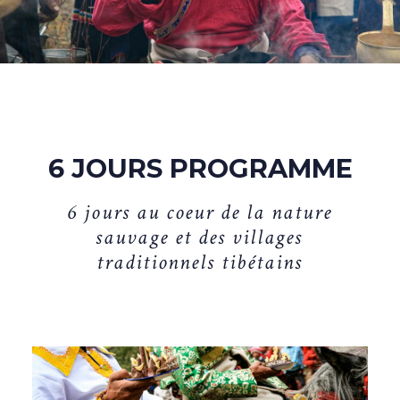
6 JOURS PROGRAMME
6
j
o
u
r
s
a
u
c
o
e
u
r
d
e
l
a
n
a
t
u
r
e
s
a
u
v
a
g
e
e
t
d
e
s
v
i
l
l
a
g
e
s
t
r
a
d
i
t
i
o
n
n
e
l
s
t
i
b
é
t
a
i
n
s