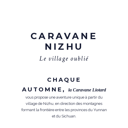
CARAVANE
NIZHU
L
e
v
i
l
l
a
g
e
o
u
b
l
i
é
CHAQUE
AUTOMNE,
la Caravane Liotard
vous propose une aventure unique à partir du
village de Nizhu, en direction des montagnes
formant la frontière entre les provinces du Yunnan
et du Sichuan.