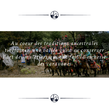
A
u
c
o
e
u
r
d
e
s
t
r
a
d
i
t
i
o
n
s
a
n
c
e
s
t
r
a
l
e
s
t
i
b
é
t
a
i
n
e
s
,
u
n
e
v
a
l
l
é
e
q
u
i
a
s
u
c
o
n
s
e
r
v
e
r
l
'
a
r
t
d
e
s
m
u
l
e
t
i
e
r
s
q
u
i
o
n
t
f
a
i
t
l
a
r
i
c
h
e
s
s
e
d
e
s
c
a
r
a
v
a
n
e
s