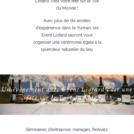
Liotard, c’est votre fête sur le Toit
du Monde !
Avec plus de dix années
d’expérience dans le Yunnan, les
Event Liotard sauront vous
organiser une cérémonie égale à la
splendeur naturelle du lieu.
U
n
é
v
è
n
e
m
e
n
t
a
v
e
c
E
v
e
n
t
L
i
o
t
a
r
d
c
'
e
s
t
u
n
e
f
ê
t
e
s
u
r
l
e
T
o
i
t
d
u
M
o
n
d
e
!
Séminaires d’entreprise, mariages, festivals,