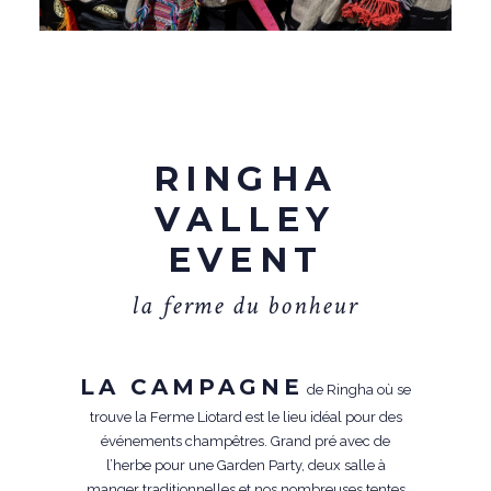
RINGHA
VALLEY
EVENT
l
a
f
e
r
m
e
d
u
b
o
n
h
e
u
r
LA CAMPAGNE
de Ringha où se
trouve la Ferme Liotard est le lieu idéal pour des
événements champêtres. Grand pré avec de
l’herbe pour une Garden Party, deux salle à
manger traditionnelles et nos nombreuses tentes