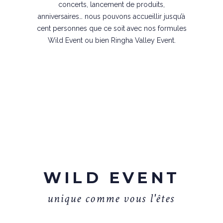
concerts, lancement de produits,
anniversaires… nous pouvons accueillir jusqu’à
cent personnes que ce soit avec nos formules
Wild Event ou bien Ringha Valley Event.
WILD EVENT
u
n
i
q
u
e
c
o
m
m
e
v
o
u
s
l
'
ê
t
e
s