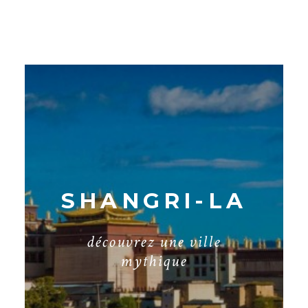
SHANGRI-LA
d
é
c
o
u
v
r
e
z
u
n
e
v
i
l
l
e
m
y
t
h
i
q
u
e