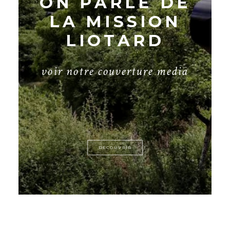
ON PARLE DE
LA MISSION
LIOTARD
v
o
i
r
n
o
t
r
e
c
o
u
v
e
r
t
u
r
e
m
e
d
i
a
DÉCOUVRIR