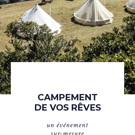
CAMPEMENT
DE VOS RÊVES
u
n
é
v
é
n
e
m
e
n
t
s
u
r
-
m
e
s
u
r
e